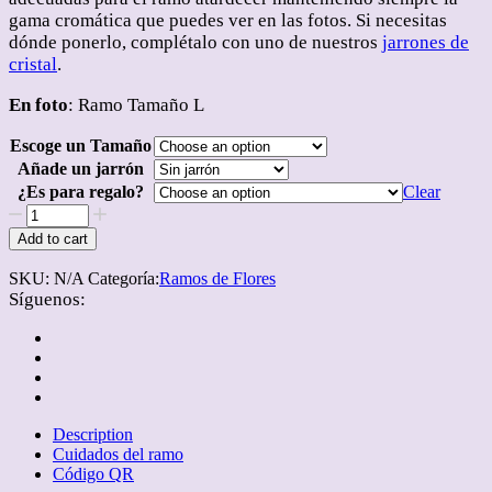
gama cromática que puedes ver en las fotos. Si necesitas
dónde ponerlo, complétalo con uno de nuestros
jarrones de
cristal
.
En foto
: Ramo Tamaño L
Escoge un Tamaño
Añade un jarrón
¿Es para regalo?
Clear
Ramo
Metatopy
Add to cart
Atardecer
quantity
SKU:
N/A
Categoría:
Ramos de Flores
Síguenos:
Description
Cuidados del ramo
Código QR