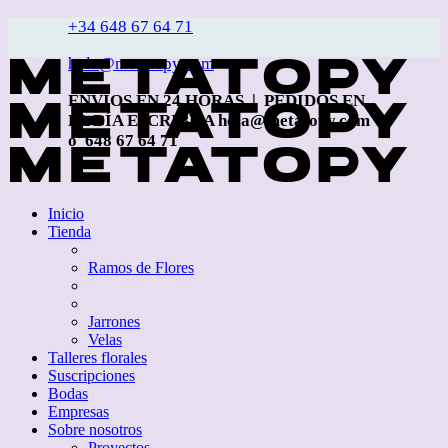
+34 648 67 64 71
hola@metatopy.com
ENVÍOS EN 24 HORAS | PEDIDOS EN
EL DÍA ESCRIBE A hola@metatopy.com
o 648 67 64 71
Inicio
Tienda
Ramos de Flores
Jarrones
Velas
Talleres florales
Suscripciones
Bodas
Empresas
Sobre nosotros
Proyectos