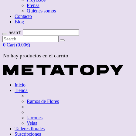
Prensa
Quiénes somos
Contacto
Blog
Search
Search
for:
Search
for:
0
Cart (
0.00
€
)
No hay productos en el carrito.
Inicio
Tienda
Ramos de Flores
Jarrones
Velas
Talleres florales
Suscripciones