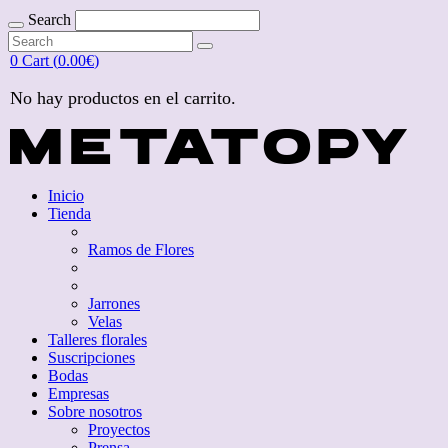
Search
Search
for:
Search
for:
0
Cart (
0.00
€
)
No hay productos en el carrito.
Inicio
Tienda
Ramos de Flores
Jarrones
Velas
Talleres florales
Suscripciones
Bodas
Empresas
Sobre nosotros
Proyectos
Prensa