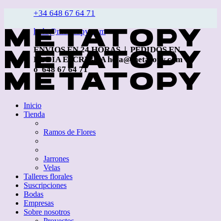
+34 648 67 64 71
hola@metatopy.com
ENVÍOS EN 24 HORAS | PEDIDOS EN
EL DÍA ESCRIBE A hola@metatopy.com
o 648 67 64 71
Inicio
Tienda
Ramos de Flores
Jarrones
Velas
Talleres florales
Suscripciones
Bodas
Empresas
Sobre nosotros
Proyectos