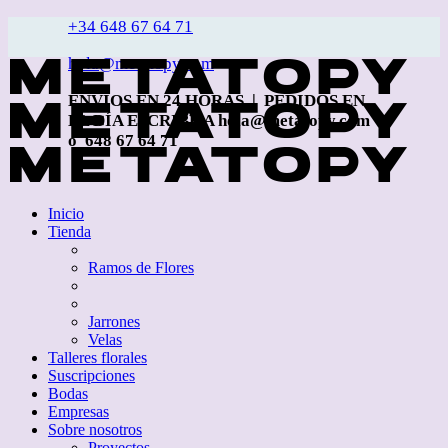
+34 648 67 64 71
hola@metatopy.com
ENVÍOS EN 24 HORAS | PEDIDOS EN
EL DÍA ESCRIBE A hola@metatopy.com
o 648 67 64 71
Inicio
Tienda
Ramos de Flores
Jarrones
Velas
Talleres florales
Suscripciones
Bodas
Empresas
Sobre nosotros
Proyectos