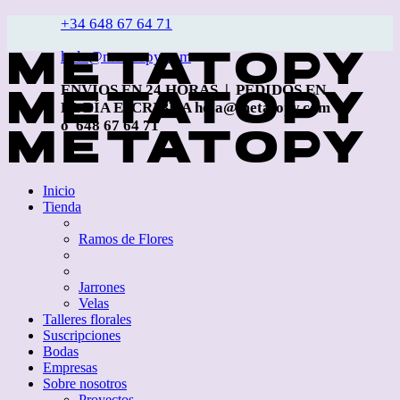
+34 648 67 64 71
hola@metatopy.com
ENVÍOS EN 24 HORAS | PEDIDOS EN
EL DÍA ESCRIBE A hola@metatopy.com
o 648 67 64 71
Inicio
Tienda
Ramos de Flores
Jarrones
Velas
Talleres florales
Suscripciones
Bodas
Empresas
Sobre nosotros
Proyectos