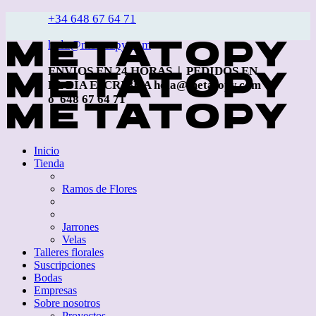
+34 648 67 64 71
hola@metatopy.com
ENVÍOS EN 24 HORAS | PEDIDOS EN
EL DÍA ESCRIBE A hola@metatopy.com
o 648 67 64 71
Inicio
Tienda
Ramos de Flores
Jarrones
Velas
Talleres florales
Suscripciones
Bodas
Empresas
Sobre nosotros
Proyectos