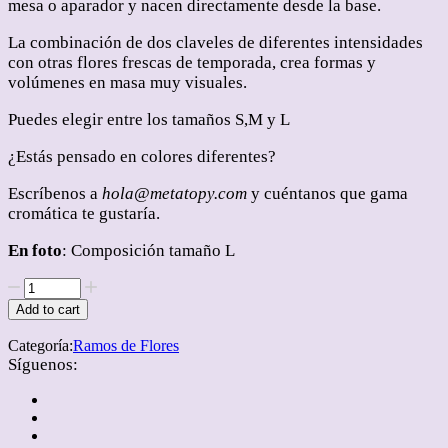
mesa o aparador y nacen directamente desde la base.
La combinación de dos claveles de diferentes intensidades
con otras flores frescas de temporada, crea formas y
volúmenes en masa muy visuales.
Puedes elegir entre los tamaños S,M y L
¿Estás pensado en colores diferentes?
Escríbenos a
hola@metatopy.com
y cuéntanos que gama
cromática te gustaría.
En foto
: Composición tamaño L
Composición
claveles
Add to cart
L
quantity
Categoría:
Ramos de Flores
Síguenos: