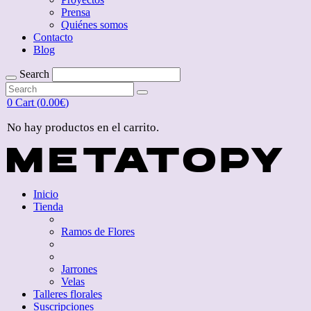
Prensa
Quiénes somos
Contacto
Blog
Search
Search
for:
Search
for:
0
Cart (
0.00
€
)
No hay productos en el carrito.
Inicio
Tienda
Ramos de Flores
Jarrones
Velas
Talleres florales
Suscripciones