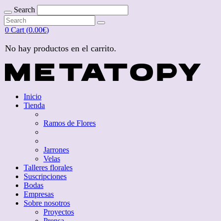
Search
Search
for:
Search
for:
0
Cart (
0.00
€
)
No hay productos en el carrito.
Inicio
Tienda
Ramos de Flores
Jarrones
Velas
Talleres florales
Suscripciones
Bodas
Empresas
Sobre nosotros
Proyectos
Prensa